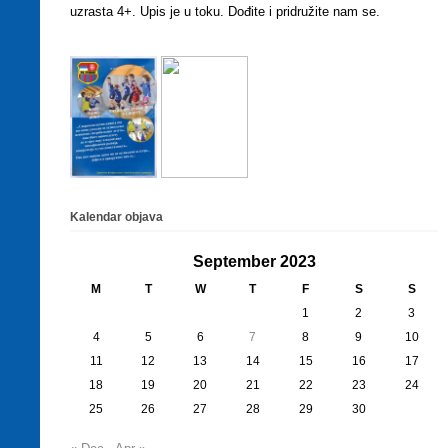
uzrasta 4+. Upis je u toku. Dođite i pridružite nam se.
Kalendar objava
September 2023
M
T
W
T
F
S
S
1
2
3
4
5
6
7
8
9
10
11
12
13
14
15
16
17
18
19
20
21
22
23
24
25
26
27
28
29
30