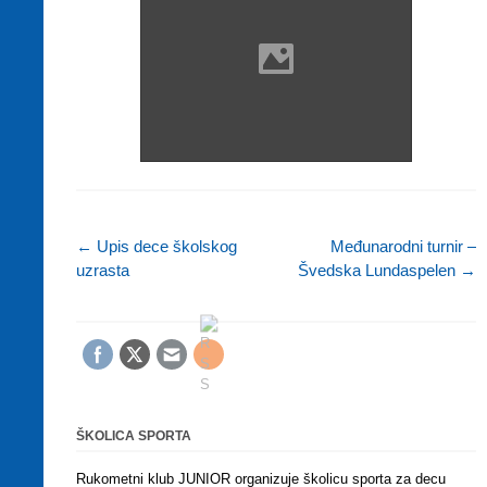
←
Upis dece školskog
Međunarodni turnir –
uzrasta
Švedska Lundaspelen
→
Post navigation
ŠKOLICA SPORTA
Rukometni klub JUNIOR organizuje školicu sporta za decu