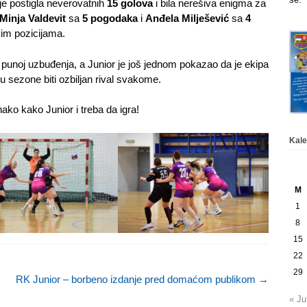
 je postigla neverovatnih
15 golova
i bila nerešiva enigma za
Minja Valdevit
sa
5 pogodaka
i
Anđela Milješević
sa
4
svim pozicijama.
 punoj uzbuđenja, a Junior je još jednom pokazao da je ekipa
u sezone biti ozbiljan rival svakome.
ako kako Junior i treba da igra!
Kale
M
1
8
15
22
29
RK Junior – borbeno izdanje pred domaćom publikom
→
« Ju