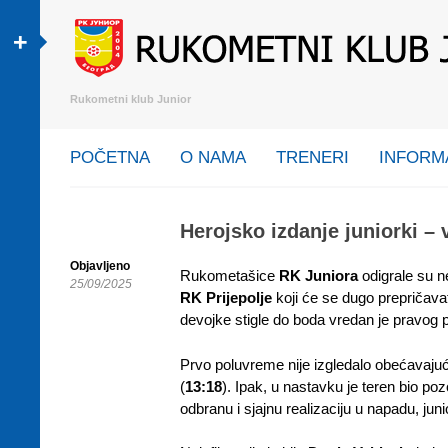
+
Rukometni klub Junior
SKIP TO CONTENT
POČETNA
O NAMA
TRENERI
INFORM
Menu
Herojsko izdanje juniorki – v
Objavljeno
Rukometašice
RK Juniora
odigrale su n
25/09/2025
RK Prijepolje
koji će se dugo prepričavati
devojke stigle do boda vredan je pravog 
Prvo poluvreme nije izgledalo obećavaju
(
13:18
). Ipak, u nastavku je teren bio po
odbranu i sjajnu realizaciju u napadu, jun