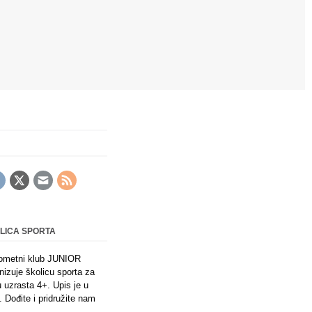
LICA SPORTA
ometni klub JUNIOR
nizuje školicu sporta za
 uzrasta 4+. Upis je u
. Dođite i pridružite nam