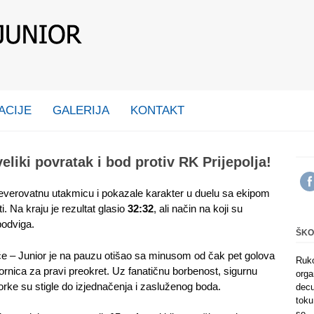
ACIJE
GALERIJA
KONTAKT
eliki povratak i bod protiv RK Prijepolja!
everovatnu utakmicu i pokazale karakter u duelu sa ekipom
. Na kraju je rezultat glasio
32:32
, ali način na koji su
podviga.
ŠKO
će – Junior je na pauzu otišao sa minusom od čak pet golova
Ruk
zornica za pravi preokret. Uz fanatičnu borbenost, sigurnu
orga
iorke su stigle do izjednačenja i zasluženog boda.
decu
toku
se.