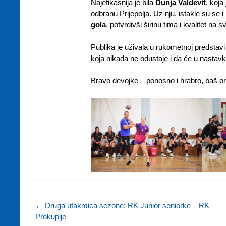
Najefikasnija je bila
Dunja Valdevit
, koja
odbranu Prijepolja. Uz nju, istakle su se i
gola
, potvrdivši širinu tima i kvalitet na 
Publika je uživala u rukometnoj predstavi
koja nikada ne odustaje i da će u nastavk
Bravo devojke – ponosno i hrabro, baš on
←
Druga utakmica sezone: RK Junior seniorke – RK
Prokuplje
Post navigation