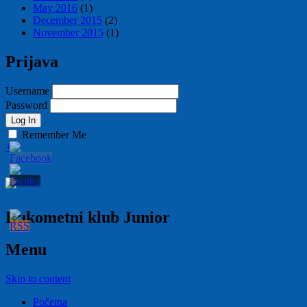
May 2016
(1)
December 2015
(2)
November 2015
(1)
Prijava
Username
Password
Remember Me
+
Rukometni klub Junior
Menu
Skip to content
Početna