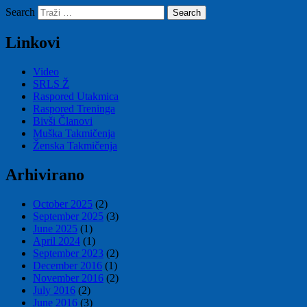
Search
Linkovi
Video
SRLS Ž
Raspored Utakmica
Raspored Treninga
Bivši Članovi
Muška Takmičenja
Ženska Takmičenja
Arhivirano
October 2025
(2)
September 2025
(3)
June 2025
(1)
April 2024
(1)
September 2023
(2)
December 2016
(1)
November 2016
(2)
July 2016
(2)
June 2016
(3)