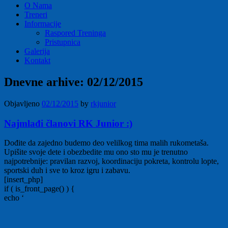
O Nama
Treneri
Informacije
Raspored Treninga
Pristupnica
Galerija
Kontakt
Dnevne arhive:
02/12/2015
Objavljeno
02/12/2015
by
rkjunior
Najmlađi članovi RK Junior :)
Dođite da zajedno budemo deo velilkog tima malih rukometaša.
Upišite svoje dete i obezbedite mu ono sto mu je trenutno
najpotrebnije: pravilan razvoj, koordinaciju pokreta, kontrolu lopte,
sportski duh i sve to kroz igru i zabavu.
[insert_php]
if ( is_front_page() ) {
echo ‘