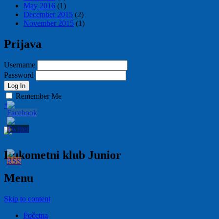
May 2016
(1)
December 2015
(2)
November 2015
(1)
Prijava
Username
Password
Remember Me
+
Rukometni klub Junior
Menu
Skip to content
Početna