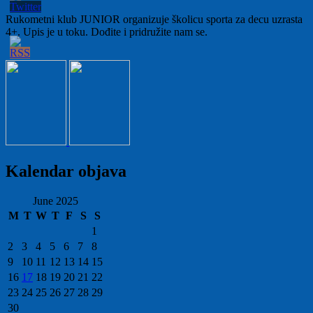
Rukometni klub JUNIOR organizuje školicu sporta za decu uzrasta
4+. Upis je u toku. Dođite i pridružite nam se.
Kalendar objava
June 2025
M
T
W
T
F
S
S
1
2
3
4
5
6
7
8
9
10
11
12
13
14
15
16
17
18
19
20
21
22
23
24
25
26
27
28
29
30