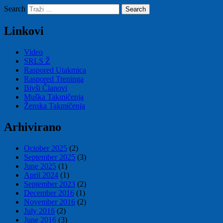
Search
Linkovi
Video
SRLS Ž
Raspored Utakmica
Raspored Treninga
Bivši Članovi
Muška Takmičenja
Ženska Takmičenja
Arhivirano
October 2025
(2)
September 2025
(3)
June 2025
(1)
April 2024
(1)
September 2023
(2)
December 2016
(1)
November 2016
(2)
July 2016
(2)
June 2016
(3)