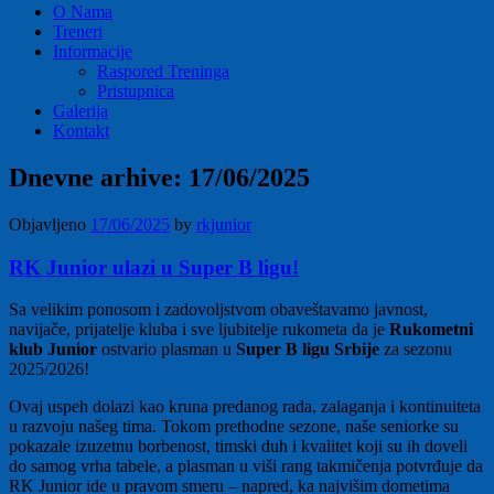
O Nama
Treneri
Informacije
Raspored Treninga
Pristupnica
Galerija
Kontakt
Dnevne arhive:
17/06/2025
Objavljeno
17/06/2025
by
rkjunior
RK Junior ulazi u Super B ligu!
Sa velikim ponosom i zadovoljstvom obaveštavamo javnost,
navijače, prijatelje kluba i sve ljubitelje rukometa da je
Rukometni
klub Junior
ostvario plasman u
Super B ligu Srbije
za sezonu
2025/2026!
Ovaj uspeh dolazi kao kruna predanog rada, zalaganja i kontinuiteta
u razvoju našeg tima. Tokom prethodne sezone, naše seniorke su
pokazale izuzetnu borbenost, timski duh i kvalitet koji su ih doveli
do samog vrha tabele, a plasman u viši rang takmičenja potvrđuje da
RK Junior ide u pravom smeru – napred, ka najvišim dometima