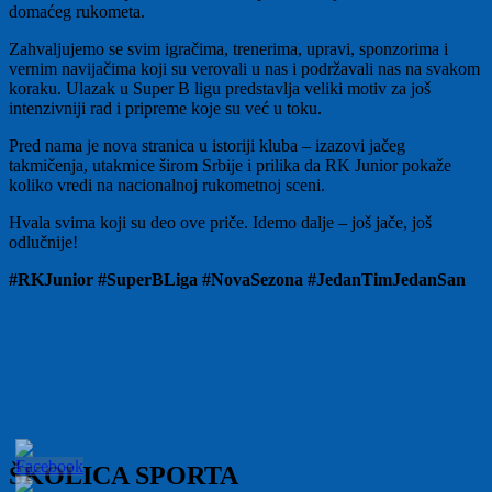
domaćeg rukometa.
Zahvaljujemo se svim igračima, trenerima, upravi, sponzorima i
vernim navijačima koji su verovali u nas i podržavali nas na svakom
koraku. Ulazak u Super B ligu predstavlja veliki motiv za još
intenzivniji rad i pripreme koje su već u toku.
Pred nama je nova stranica u istoriji kluba – izazovi jačeg
takmičenja, utakmice širom Srbije i prilika da RK Junior pokaže
koliko vredi na nacionalnoj rukometnoj sceni.
Hvala svima koji su deo ove priče. Idemo dalje – još jače, još
odlučnije!
#RKJunior #SuperBLiga #NovaSezona #JedanTimJedanSan
ŠKOLICA SPORTA