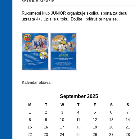
ŠKOLICA SPORTA
Rukometni klub JUNIOR organizuje školicu sporta za decu
uzrasta 4+. Upis je u toku. Dođite i pridružite nam se.
Kalendar objava
September 2025
M
T
W
T
F
S
S
1
2
3
4
5
6
7
8
9
10
11
12
13
14
15
16
17
18
19
20
21
22
23
24
25
26
27
28