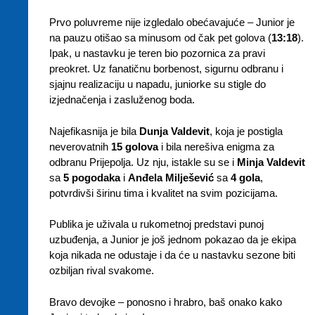
Prvo poluvreme nije izgledalo obećavajuće – Junior je
na pauzu otišao sa minusom od čak pet golova (
13:18
).
Ipak, u nastavku je teren bio pozornica za pravi
preokret. Uz fanatičnu borbenost, sigurnu odbranu i
sjajnu realizaciju u napadu, juniorke su stigle do
izjednačenja i zasluženog boda.
Najefikasnija je bila
Dunja Valdevit
, koja je postigla
neverovatnih
15 golova
i bila nerešiva enigma za
odbranu Prijepolja. Uz nju, istakle su se i
Minja Valdevit
sa
5 pogodaka
i
Anđela Milješević
sa
4 gola
,
potvrdivši širinu tima i kvalitet na svim pozicijama.
Publika je uživala u rukometnoj predstavi punoj
uzbuđenja, a Junior je još jednom pokazao da je ekipa
koja nikada ne odustaje i da će u nastavku sezone biti
ozbiljan rival svakome.
Bravo devojke – ponosno i hrabro, baš onako kako