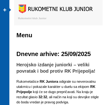
+
Rukometni klub Junior
Menu
Skip to content
Dnevne arhive:
25/09/2025
Herojsko izdanje juniorki – veliki
povratak i bod protiv RK Prijepolja!
Rukometašice
RK Juniora
odigrale su neverovatnu
utakmicu i pokazale karakter u duelu sa ekipom
RK
Prijepolje
koji će se dugo prepričavati. Na kraju je
rezultat glasio
32:32
, ali način na koji su devojke stigle
do boda vredan je pravog podviga.