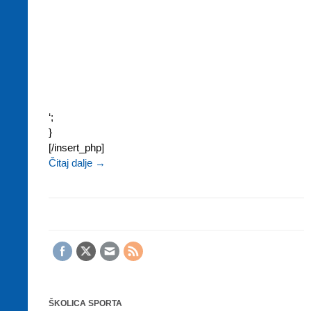
‘;
}
[/insert_php]
Čitaj dalje
→
ŠKOLICA SPORTA