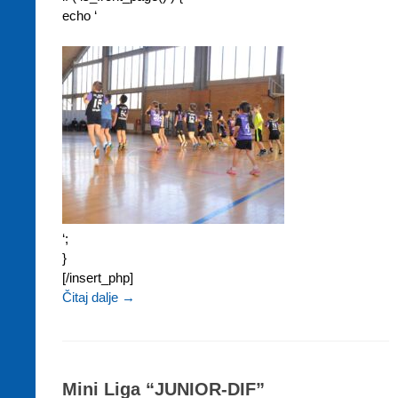
echo ‘
‘;
}
[/insert_php]
Čitaj dalje
→
Mini Liga “JUNIOR-DIF”