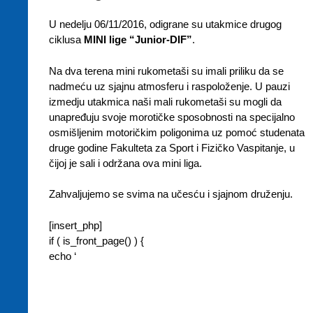
U nedelju 06/11/2016, odigrane su utakmice drugog
ciklusa
MINI lige “Junior-DIF”
.
Na dva terena mini rukometaši su imali priliku da se
nadmeću uz sjajnu atmosferu i raspoloženje. U pauzi
izmedju utakmica naši mali rukometaši su mogli da
unapređuju svoje morotičke sposobnosti na specijalno
osmišljenim motoričkim poligonima uz pomoć studenata
druge godine Fakulteta za Sport i Fizičko Vaspitanje, u
čijoj je sali i održana ova mini liga.
Zahvaljujemo se svima na učesću i sjajnom druženju.
[insert_php]
if ( is_front_page() ) {
echo ‘