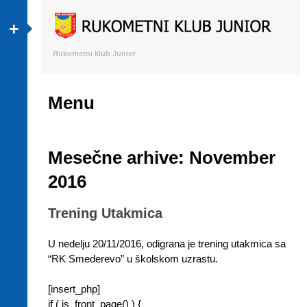
+
Rukometni klub Junior
Menu
Skip to content
Mesečne arhive:
November
2016
Trening Utakmica
U nedelju 20/11/2016, odigrana je trening utakmica sa
“RK Smederevo” u školskom uzrastu.
[insert_php]
if ( is_front_page() ) {