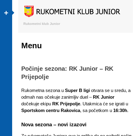
+
Rukometni klub Junior
Menu
Skip to content
Počinje sezona: RK Junior – RK
Prijepolje
Rukometna sezona u
Super B ligi
otvara se u sredu, a
odmah nas očekuje zanimljiv duel –
RK Junior
dočekuje ekipu
RK Prijepolje
. Utakmica će se igrati u
Sportskom centru Rakovica
, sa početkom u
16:30h
.
Nova sezona – novi izazovi
Za rukometaše Juniora ovo je prilika da na najbolji način