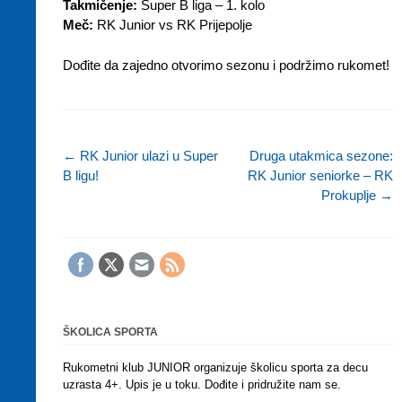
Takmičenje:
Super B liga – 1. kolo
Meč:
RK Junior vs RK Prijepolje
Dođite da zajedno otvorimo sezonu i podržimo rukomet!
←
RK Junior ulazi u Super
Druga utakmica sezone:
B ligu!
RK Junior seniorke – RK
Post navigation
Prokuplje
→
ŠKOLICA SPORTA
Rukometni klub JUNIOR organizuje školicu sporta za decu
uzrasta 4+. Upis je u toku. Dođite i pridružite nam se.