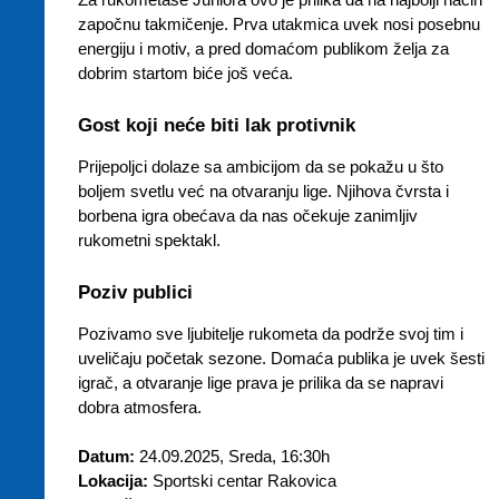
započnu takmičenje. Prva utakmica uvek nosi posebnu
energiju i motiv, a pred domaćom publikom želja za
dobrim startom biće još veća.
Gost koji neće biti lak protivnik
Prijepoljci dolaze sa ambicijom da se pokažu u što
boljem svetlu već na otvaranju lige. Njihova čvrsta i
borbena igra obećava da nas očekuje zanimljiv
rukometni spektakl.
Poziv publici
Pozivamo sve ljubitelje rukometa da podrže svoj tim i
uveličaju početak sezone. Domaća publika je uvek šesti
igrač, a otvaranje lige prava je prilika da se napravi
dobra atmosfera.
Datum:
24.09.2025, Sreda, 16:30h
Lokacija:
Sportski centar Rakovica